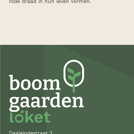
rode draad in hun leven vormen.
Daaleindestraat 2