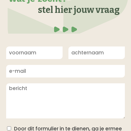
stel hier jouw vraag
V
A
o
c
o
h
r
t
n
e
a
r
a
n
m
a
a
m
Door dit formulier in te dienen, ga je ermee