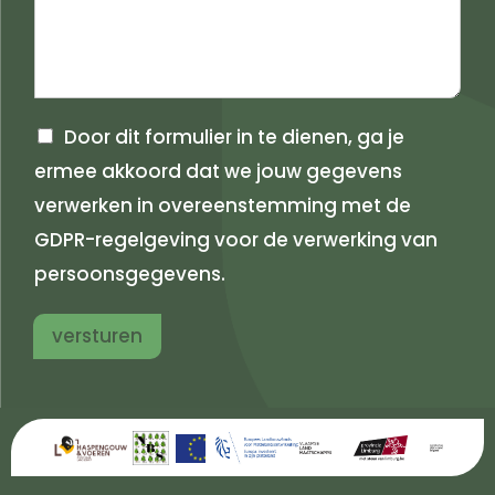
a
r
a
n
m
a
a
m
Door dit formulier in te dienen, ga je
ermee akkoord dat we jouw gegevens
verwerken in overeenstemming met de
GDPR-regelgeving voor de verwerking van
persoonsgegevens.
versturen