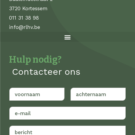
3720 Kortessem
011 31 38 98
info@rlhv.be
Hulp nodig?
Contacteer ons
V
A
o
c
o
h
r
t
n
e