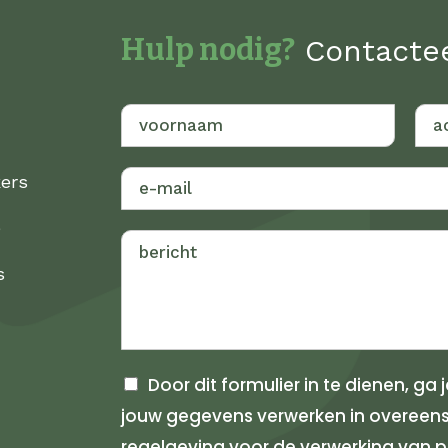
Hulp nodig?
Contacte
V
A
o
c
kers
o
h
r
t
e
n
e
a
r
s
a
n
m
a
a
m
Door dit formulier in te dienen, g
jouw gegevens verwerken in overee
regelgeving voor de verwerking van