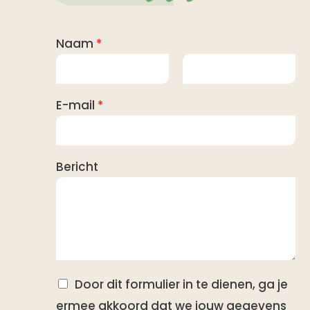
Naam
*
V
A
E-mail
*
o
c
o
h
r
t
n
e
a
Bericht
r
a
n
m
a
a
m
Door dit formulier in te dienen, ga je
ermee akkoord dat we jouw gegevens