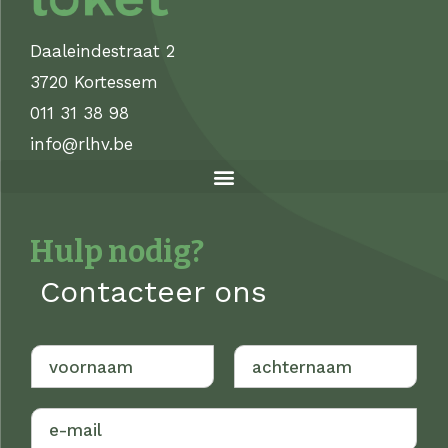
Daaleindestraat 2
3720 Kortessem
011 31 38 98
info@rlhv.be
Hulp nodig?
Contacteer ons
V
A
o
c
o
h