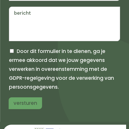
r
t
n
e
a
r
a
n
m
a
a
m
Door dit formulier in te dienen, ga je
ermee akkoord dat we jouw gegevens
verwerken in overeenstemming met de
GDPR-regelgeving voor de verwerking van
persoonsgegevens.
versturen