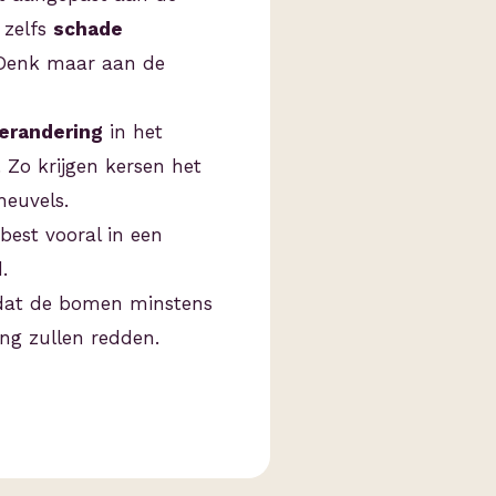
 zelfs
schade
 Denk maar aan de
erandering
in het
. Zo krijgen kersen het
heuvels.
best vooral in een
.
 dat de bomen minstens
ang zullen redden.