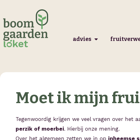
Ga
naar
de
inhoud
advies
fruitverw
Moet ik mijn fr
Tegenwoordig krijgen we veel vragen over het a
perzik of moerbei
. Hierbij onze mening.
Over het algemeen zetten we in op
inheemse s