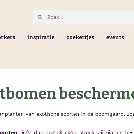
Zoeken
Zoeken
erkers
inspiratie
zoekertjes
events
uitbomen bescherm
anplanten van exotische soorten in de boomgaard, zo
oorten
, liefst dan nog uit eigen streek. Zij zijn het 