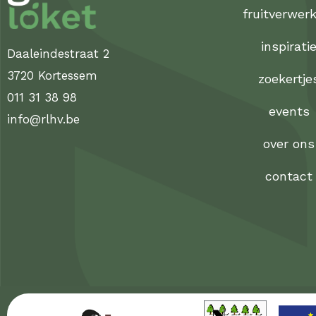
fruitverwer
inspirati
Daaleindestraat 2
3720 Kortessem
zoekertje
011 31 38 98
events
info@rlhv.be
over ons
contact