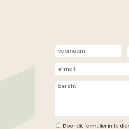
V
o
o
r
t
n
a
r
a
m
Door dit formulier in te d