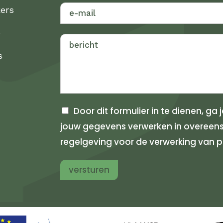
o
c
kers
o
h
r
t
e
n
e
a
r
s
a
n
m
a
a
m
Door dit formulier in te dienen, g
jouw gegevens verwerken in overee
regelgeving voor de verwerking van
versturen