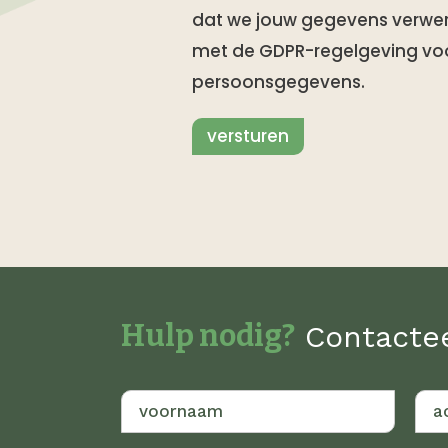
dat we jouw gegevens verwe
met de GDPR-regelgeving voo
persoonsgegevens.
versturen
Hulp nodig?
Contacte
V
A