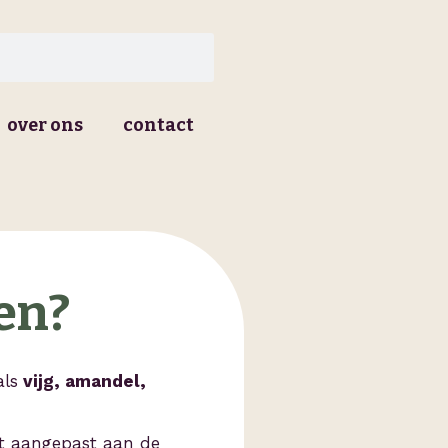
over ons
contact
en?
als
vijg, amandel,
best aangepast aan de