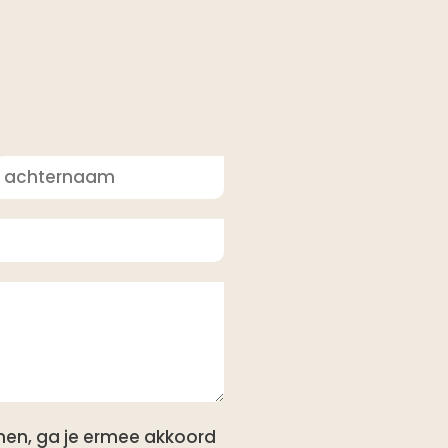
A
c
h
e
n
a
a
m
ienen, ga je ermee akkoord